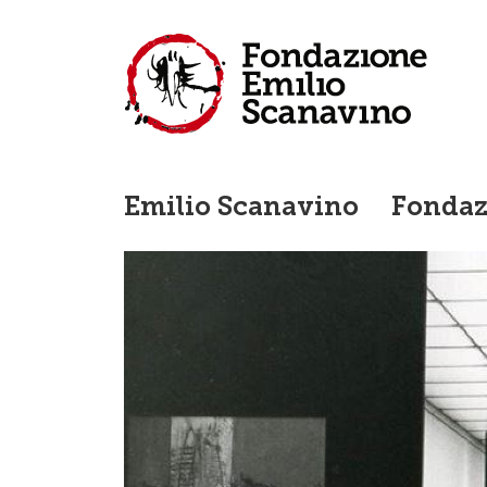
Salta al contenuto principale
Navigazione prin
Emilio Scanavino
Fondaz